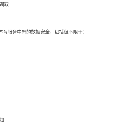
调取
体育服务中您的数据安全，包括但不限于：
知