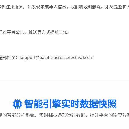
户提供注册服务。如发现未成年人信息，我们将及时删除。如您是监护
通过平台公告、推送等方式提前告知。
pport@pacificlacrossefestival.com
智能引擎实时数据快照
建的智能分析系统，实时捕捉各项运行数据，提升平台的响应效