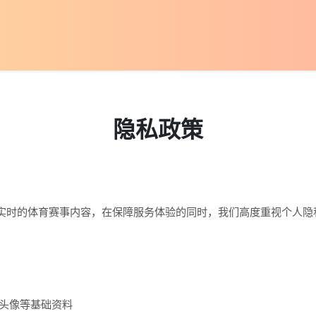
隐私政策
实时的体育赛事内容，在保障服务体验的同时，我们高度重视个人隐
头像等基础资料