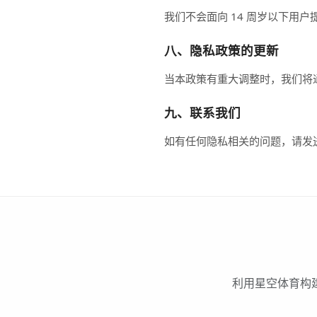
我们不会面向 14 周岁以下用
八、隐私政策的更新
当本政策有重大调整时，我们将
九、联系我们
如有任何隐私相关的问题，请发送邮件至：su
利用星空体育构