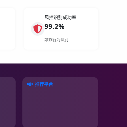
风控识别成功率
99.2%
欺诈行为识别
推荐平台