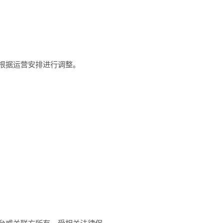
根据运营安排进行调整。