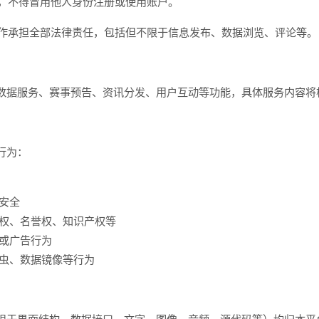
户，不得冒用他人身份注册或使用账户。
操作承担全部法律责任，包括但不限于信息发布、数据浏览、评论等。
数据服务、赛事预告、资讯分发、用户互动等功能，具体服务内容将
行为：
安全
权、名誉权、知识产权等
或广告行为
虫、数据镜像等行为