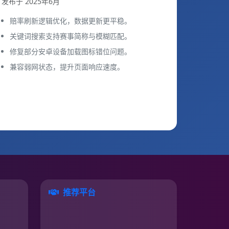
发布于 2025年6月
发布于 2
赔率刷新逻辑优化，数据更新更平稳。
首页全
关键词搜索支持赛事简称与模糊匹配。
新增赛
修复部分安卓设备加载图标错位问题。
支持数
兼容弱网状态，提升页面响应速度。
账户系
推荐平台