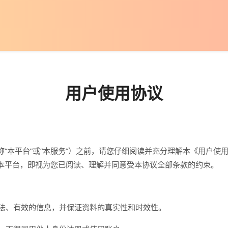
用户使用协议
“本平台”或“本服务”）之前，请您仔细阅读并充分理解本《用户使用
本平台，即视为您已阅读、理解并同意受本协议全部条款的约束。
合法、有效的信息，并保证资料的真实性和时效性。