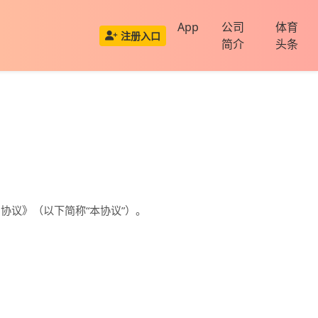
App
公司
体育
注册入口
简介
头条
协议》（以下简称“本协议”）。