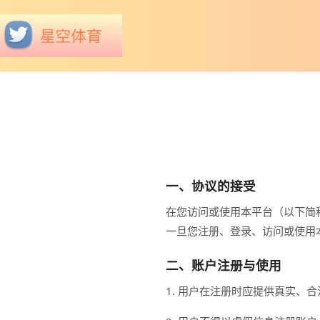
一、协议的接受
在您访问或使用本平台（以下简称
一旦您注册、登录、访问或使用
二、账户注册与使用
1. 用户在注册时应提供真实、